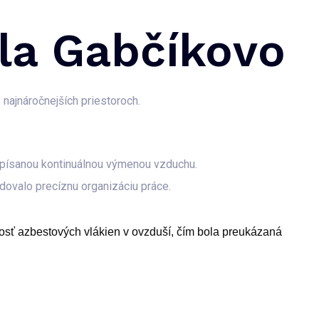
ela Gabčíkovo
najnáročnejších priestoroch.
písanou kontinuálnou výmenou vzduchu.
dovalo precíznu organizáciu práce.
mnosť azbestových vlákien v ovzduší, čím bola preukázaná