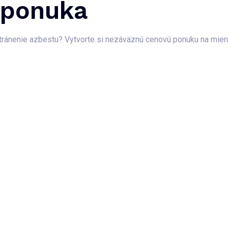
 ponuka
ránenie azbestu? Vytvorte si nezáväznú cenovú ponuku na mieru