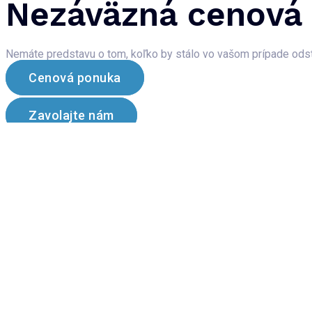
Nezáväzná cenová
Nemáte predstavu o tom, koľko by stálo vo vašom prípade odst
Cenová ponuka
Zavolajte nám