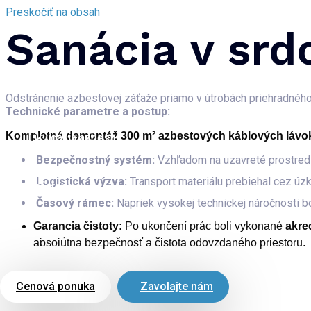
Preskočiť na obsah
Sanácia v srd
Domov
Odstránenie azbestovej záťaže priamo v útrobách priehradného m
Technické parametre a postup:
Kompletná demontáž
300 m² azbestových káblových lávo
Likvidácia azbestu
Bezpečnostný systém:
Vzhľadom na uzavreté prostredi
Logistická výzva:
Transport materiálu prebiehal cez úzk
Referencie
Časový rámec:
Napriek vysokej technickej náročnosti b
Garancia čistoty:
Po ukončení prác boli vykonané
akre
Kontakt
absolútna bezpečnosť a čistota odovzdaného priestoru.
Cenová ponuka
Zavolajte nám