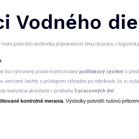
ci Vodného di
úru potvrdilo technickú pripravenosť tímu na prácu v logisticky 
k
e bol vytvorený prísne kontrolovaný
podtlakový systém
s pred
e servisné šachty s prístupom výhradne po rebríkoch, čo si vyža
ola realizácia ukončená v priebehu
3 pracovných dní
.
ditované kontrolné merania
. Výsledky potvrdili nulovú príto