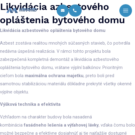
Preskočiť
Likvidácia azbestového
Mai
na
Me
opláštenia bytového domu
obsah
Likvidácia azbestového opláštenia bytového domu
Azbest zostáva realitou mnohých súčasných stavieb, čo potvrdila
nedávna úspešná realizácia. V rámci tohto projektu bola
zabezpečená kompletná demontáž a likvidácia azbestového
opláštenia bytového domu, vrátane výplní balkónov. Prioritným
cieľom bola
maximálna ochrana majetku
, preto boli pred
samotnou stabilizáciou materiálu dôkladne prekryté všetky okenné
výplne objektu.
Výšková technika a efektivita
Vzhľadom na charakter budovy bola nasadená
kombinácia
fasádneho lešenia a výťahovej lávky
, vďaka čomu bolo
možné bezpečne a efektívne dosiahnúť aj tie najťažšie dostupné