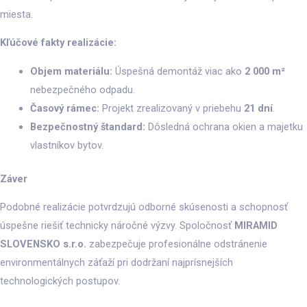
miesta.
Kľúčové fakty realizácie:
Objem materiálu:
Úspešná demontáž viac ako
2 000 m²
nebezpečného odpadu.
Časový rámec:
Projekt zrealizovaný v priebehu
21 dní
.
Bezpečnostný štandard:
Dôsledná ochrana okien a majetku
vlastníkov bytov.
Záver
Podobné realizácie potvrdzujú odborné skúsenosti a schopnosť
úspešne riešiť technicky náročné výzvy. Spoločnosť
MIRAMID
SLOVENSKO s.r.o.
zabezpečuje profesionálne odstránenie
environmentálnych záťaží pri dodržaní najprísnejších
technologických postupov.