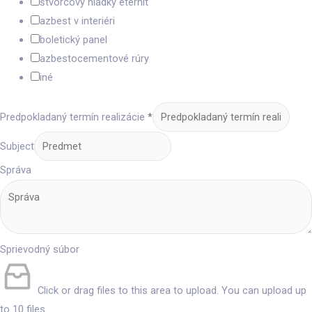
štvorcový hladký eternit
azbest v interiéri
boletický panel
azbestocementové rúry
iné
Predpokladaný termín realizácie
*
Subject
Správa
Sprievodný súbor
Click or drag files to this area to upload.
You can upload up
to 10 files.