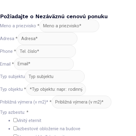
Požiadajte o Nezáväznú cenovú ponuku
Meno a priezvisko
*
Adresa
*
Phone
*
Email
*
Typ subjektu
Typ objektu
*
Približná výmera (v m2)*
*
Typ azbestu:
*
vlnitý eternit
azbestové obloženie na budove