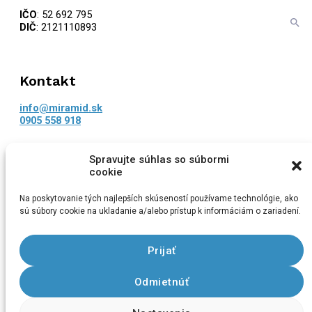
IČO
: 52 692 795
DIČ
: 2121110893
Kontakt
info@miramid.sk
0905 558 918
Navigácia
Spravujte súhlas so súbormi
cookie
Domov
Likvidácia azbestu
Na poskytovanie tých najlepších skúseností používame technológie, ako
Referencie
sú súbory cookie na ukladanie a/alebo prístup k informáciám o zariadení.
Kontakt
Prijať
Odmietnúť
Copyright © 2026 Miramid