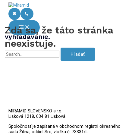
Preskočiť
Vyhľadať:
Main
na
Menu
obsah
Zdá sa, že odkaz, ktorý sem
odkazuje, bol chybný. Skúste použiť
Zdá sa, že táto stránka
vyhľadávanie.
neexistuje.
MIRAMID SLOVENSKO s.r.o.
Lisková 1218, 034 81 Lisková
Spoločnosť je zapísaná v obchodnom registri okresného
súdu Žilina, oddiel Sro, vložka č. 73331/L